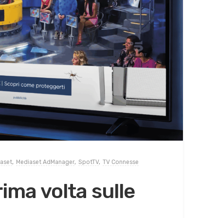
aset
,
Mediaset AdManager
,
SpotTV
,
TV Connesse
rima volta sulle