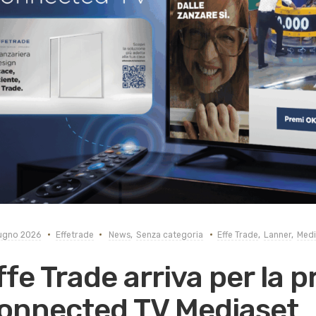
ugno 2026
Effetrade
News
,
Senza categoria
Effe Trade
,
Lanner
,
Medi
ffe Trade arriva per la p
onnected TV Mediaset