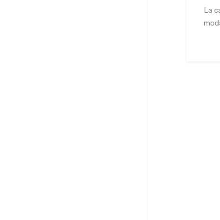
La c
modal