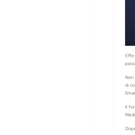
Effe
pass
Non 
di co
Smar
Il fo
Medi
Dopo