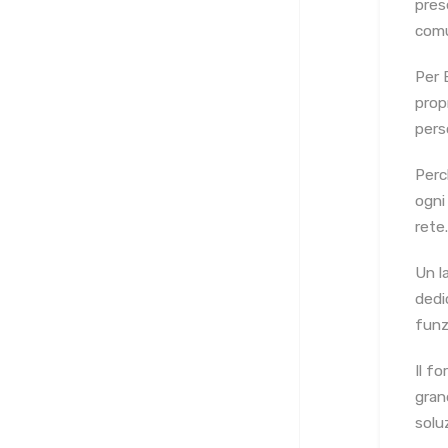
pres
comu
Per 
prop
pers
Perc
ogni 
rete.
Un l
dedi
funz
Il f
gran
soluz