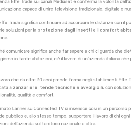
enza Effe Trade sui canali Mediaset e conferma la volontà dell’az
nicazione capace di unire televisione tradizionale, digitale e nu
Effe Trade significa continuare ad accorciare le distanze con il pu
rie soluzioni per la
protezione dagli insetti
e il
comfort abit
one.
hé comunicare significa anche far sapere a chi ci guarda che dietr
giorno in tante abitazioni, c’è il lavoro di un’azienda italiana ch
avoro che da oltre 30 anni prende forma negli stabilimenti Effe T
cata a
zanzariere
,
tende tecniche
e
avvolgibili
, con soluzio
ionalità, qualità e comfort.
ormato Lanner su Connected TV si inserisce così in un percorso p
de pubblico e, allo stesso tempo, supportare il lavoro di chi ogni
ioni dell’azienda sul territorio nazionale e oltre.