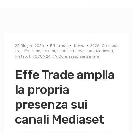
23 Giugno 2026
Effetrade
News
2026
,
Connect
TV
,
Effe Trade
,
Fastidi
,
Fastidi il nuovo spot
,
Mediaset
,
Meteo.it
,
TGCOM24
,
TV Connessa
,
zanzariere
Effe Trade amplia
la propria
presenza sui
canali Mediaset