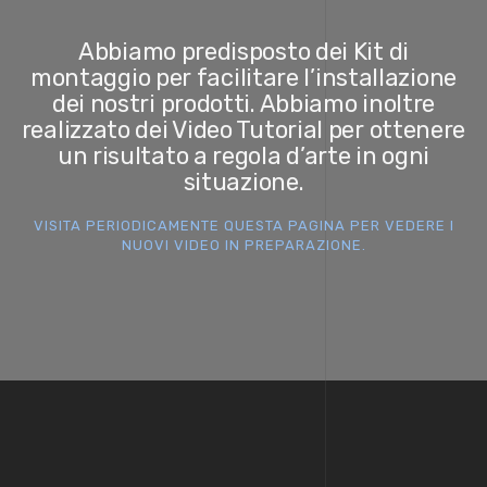
Abbiamo predisposto dei Kit di
montaggio per facilitare l’installazione
dei nostri prodotti. Abbiamo inoltre
realizzato dei Video Tutorial per ottenere
un risultato a regola d’arte in ogni
situazione.
VISITA PERIODICAMENTE QUESTA PAGINA PER VEDERE I
NUOVI VIDEO IN PREPARAZIONE.
Video processo di produzione di FEEL