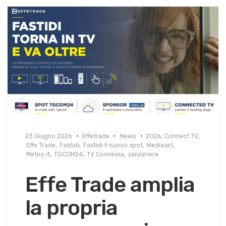
23 Giugno 2026
Effetrade
News
2026
,
Connect TV
,
Effe Trade
,
Fastidi
,
Fastidi il nuovo spot
,
Mediaset
,
Meteo.it
,
TGCOM24
,
TV Connessa
,
zanzariere
Effe Trade amplia
la propria