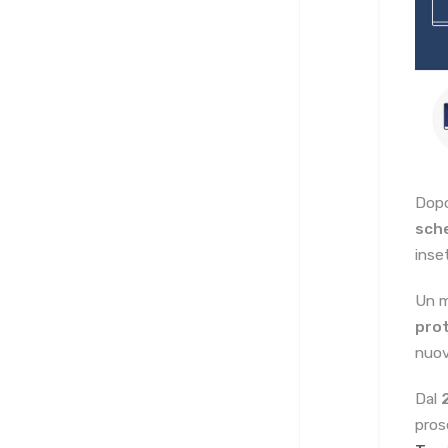
Dopo
sch
inse
Un m
pro
nuov
Dal
pros