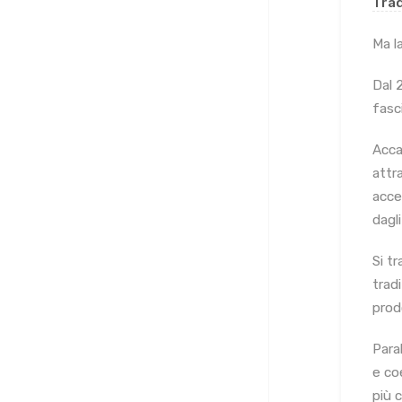
Tra
Ma l
Dal 
fasc
Acca
attr
acce
dagli
Si t
trad
prodo
Paral
e co
più 