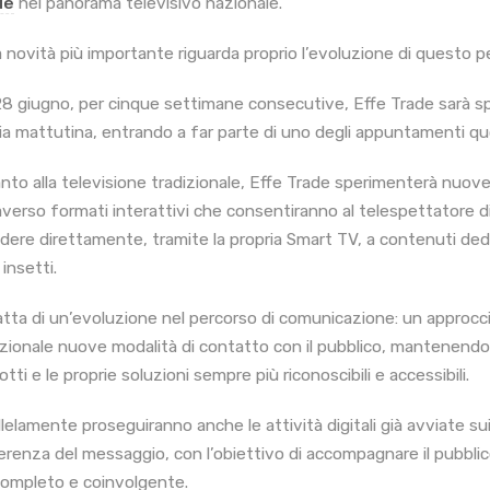
de
nel panorama televisivo nazionale.
a novità più importante riguarda proprio l’evoluzione di questo p
28 giugno, per cinque settimane consecutive, Effe Trade sarà s
ia mattutina, entrando a far parte di uno degli appuntamenti quot
nto alla televisione tradizionale, Effe Trade sperimenterà nuove
averso formati interattivi che consentiranno al telespettatore di
dere direttamente, tramite la propria Smart TV, a contenuti dedic
 insetti.
ratta di un’evoluzione nel percorso di comunicazione: un approccio
izionale nuove modalità di contatto con il pubblico, mantenendo s
tti e le proprie soluzioni sempre più riconoscibili e accessibili.
lelamente proseguiranno anche le attività digitali già avviate sui p
erenza del messaggio, con l’obiettivo di accompagnare il pubbl
completo e coinvolgente.