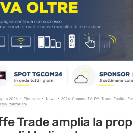
ugno 2026
Effetrade
News
2026
,
Connect TV
,
Effe Trade
,
Fastidi
,
Fas
essa
,
zanzariere
ffe Trade amplia la prop