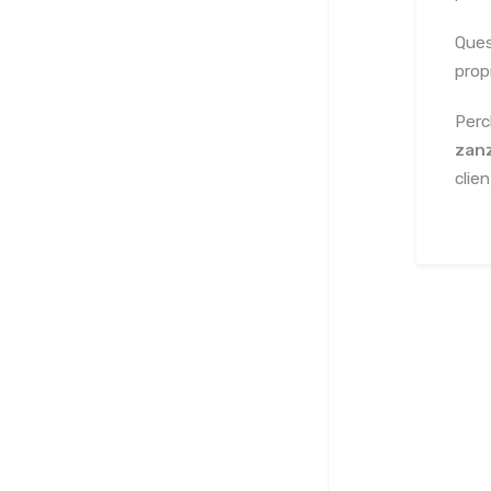
Ques
prop
Perc
zanz
clien