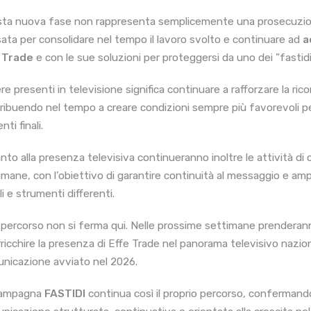
ta nuova fase non rappresenta semplicemente una prosecuzion
ata per consolidare nel tempo il lavoro svolto e continuare ad
a
 Trade
e con le sue soluzioni per proteggersi da uno dei ”fastidi
e presenti in televisione significa continuare a rafforzare la rico
ribuendo nel tempo a creare condizioni sempre più favorevoli per
enti finali.
nto alla presenza televisiva continueranno inoltre le attività di
imane, con l’obiettivo di garantire continuità al messaggio e amp
i e strumenti differenti.
l percorso non si ferma qui. Nelle prossime settimane prenderanno
rricchire la presenza di Effe Trade nel panorama televisivo nazion
nicazione avviato nel 2026.
campagna
FASTIDI
continua così il proprio percorso, confermando 