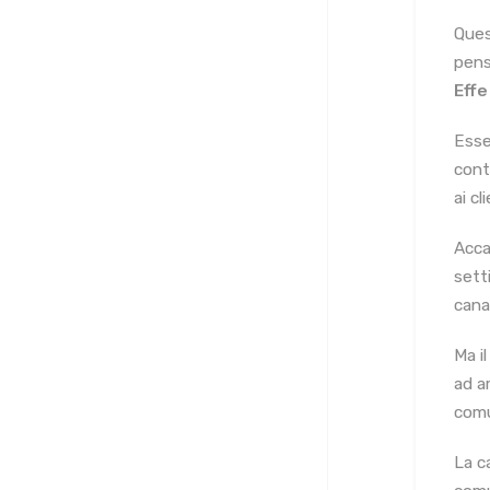
Ques
pens
Effe
Esser
cont
ai cli
Acca
sett
canal
Ma i
ad a
comu
La 