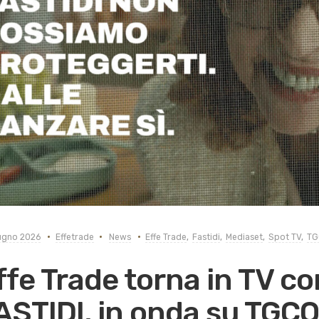
ugno 2026
Effetrade
News
Effe Trade
,
Fastidi
,
Mediaset
,
Spot TV
,
TG
ffe Trade torna in TV c
ASTIDI, in onda su TGC