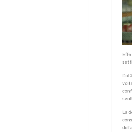
Effe
setti
Dal
volt
conf
svolt
La d
cons
dell