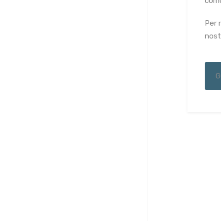
comu
Per 
nostr
G