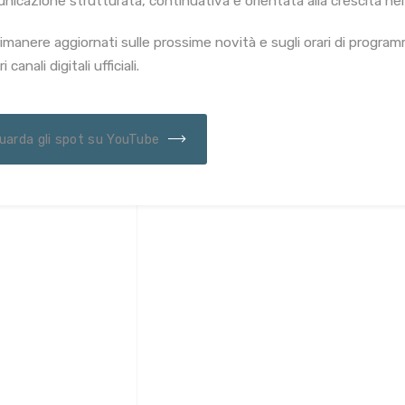
nicazione strutturata, continuativa e orientata alla crescita nel
rimanere aggiornati sulle prossime novità e sugli orari di progra
i canali digitali ufficiali.
uarda gli spot su YouTube