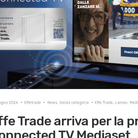
ugno 2026
Effetrade
News
,
Senza categoria
Effe Trade
,
Lanner
,
Medi
ffe Trade arriva per la p
onnected TV Mediaset