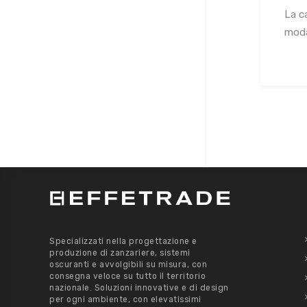
La c
modal
Specializzati nella progettazione e
produzione di zanzariere, sistemi
oscuranti e avvolgibili su misura, con
consegna veloce su tutto il territorio
nazionale. Soluzioni innovative e di design
per ogni ambiente, con elevatissimi