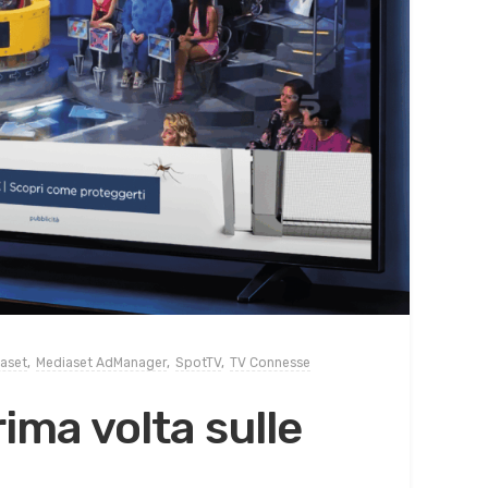
aset
,
Mediaset AdManager
,
SpotTV
,
TV Connesse
rima volta sulle