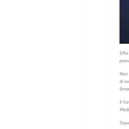
Effe
pass
Non 
di co
Smar
Il fo
Medi
Dopo