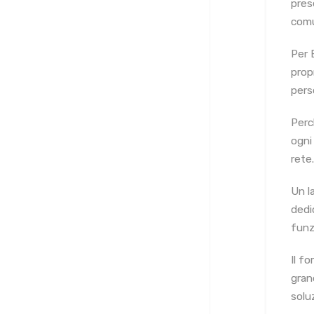
pres
comu
Per 
prop
pers
Perc
ogni 
rete.
Un l
dedi
funz
Il f
gran
soluz