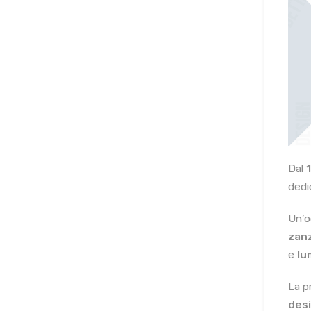
Dal
dedi
Un’o
zan
e
lu
La p
des