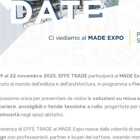
19 al 22 novembre 2025
,
EFFE TRADE
parteciperà al
MADE Ex
cato al mondo dell’edilizia e dell’architettura, in programma a
Fie
ccasione unica per presentare da vicino le
soluzioni su misura
zariere
,
avvolgibili
e
tende tecniche a rullo
, progettate per 
minosità
negli spazi abitativi.
resenza di EFFE TRADE al MADE Expo nasce dalla volontà di co
ign
con professionisti, partner e buyer del settore, creando mo