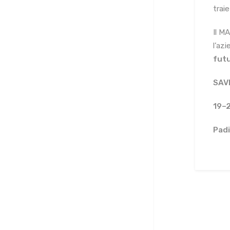
trai
Il M
l’az
futu
SAV
19–2
Padi