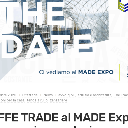
obre 2025
Effetrade
News
avvolgibili
,
edilizia e architetura
,
Effe Tra
ioni per la casa
,
tende a rullo
,
zanzariere
FFE TRADE al MADE Exp