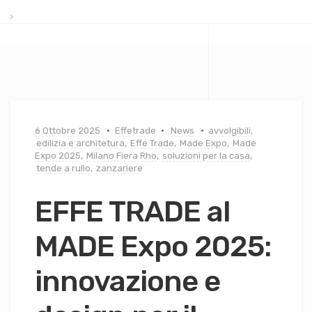
6 Ottobre 2025
Effetrade
News
avvolgibili
,
edilizia e architetura
,
Effe Trade
,
Made Expo
,
Made
Expo 2025
,
Milano Fiera Rho
,
soluzioni per la casa
,
tende a rullo
,
zanzariere
EFFE TRADE al
MADE Expo 2025:
innovazione e