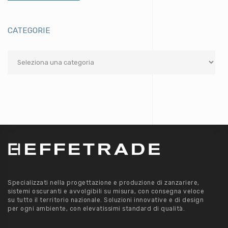
CATEGORIE
Categorie
Specializzati nella progettazione e produzione di zanzariere,
sistemi oscuranti e avvolgibili su misura, con consegna veloce
su tutto il territorio nazionale. Soluzioni innovative e di design
per ogni ambiente, con elevatissimi standard di qualità.