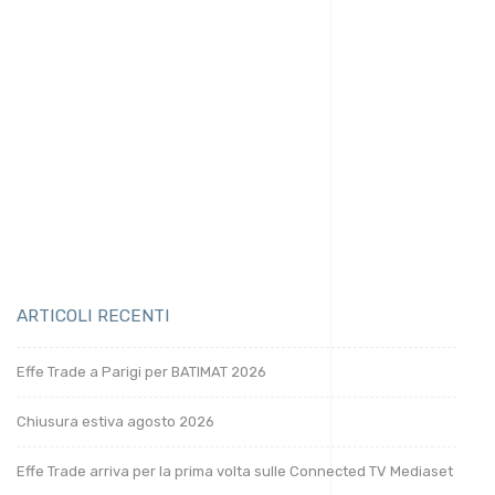
ogni giorno, con l’obiettivo di
trasformare le
visioni in opportunità concrete per il futuro
dell’abitare
.
SAVE THE DATE
19–22 novembre 2025 – Fiera Milano Rho
Padiglione 1P – Stand H02-H10 / K01-K09
ARTICOLI RECENTI
Effe Trade a Parigi per BATIMAT 2026
Chiusura estiva agosto 2026
Effe Trade arriva per la prima volta sulle Connected TV Mediaset