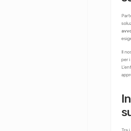
Part
solu
avvo
esig
Il n
per 
L’en
appr
In
s
Tra 