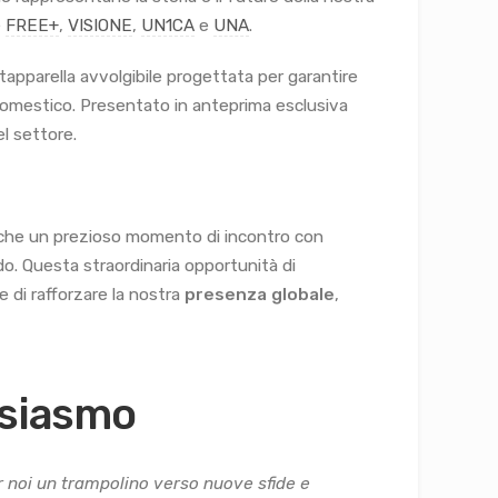
e
FREE+
,
VISIONE
,
UN1CA
e
UNA
.
 tapparella avvolgibile progettata per garantire
 domestico. Presentato in anteprima esclusiva
el settore.
anche un prezioso momento di incontro con
do. Questa straordinaria opportunità di
e di rafforzare la nostra
presenza globale
,
usiasmo
r noi un trampolino verso nuove sfide e