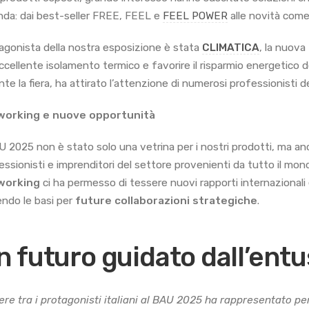
nda: dai best-seller FREE, FEEL e
FEEL POWER
alle novità com
agonista della nostra esposizione è stata
CLIMATICA
, la nuova
ccellente isolamento termico e favorire il risparmio energetico
nte la fiera, ha attirato l’attenzione di numerosi professionisti d
working e nuove opportunità
AU 2025 non è stato solo una vetrina per i nostri prodotti, ma 
essionisti e imprenditori del settore provenienti da tutto il mon
working
ci ha permesso di tessere nuovi rapporti internazionali 
ndo le basi per
future collaborazioni strategiche
.
n futuro guidato dall’ent
ere tra i protagonisti italiani al BAU 2025 ha rappresentato pe