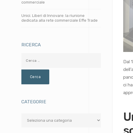
commerciale
Unici. Liberi di Innovare: la riunione
dedicata alla rete commerciale Effe Trade
RICERCA
Dal 
dell
pano
ci h
appr
CATEGORIE
U
Categorie
s