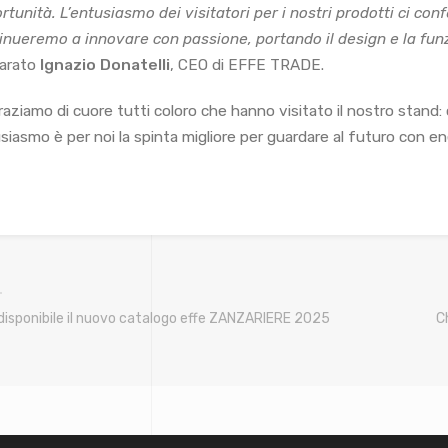
rtunità. L’entusiasmo dei visitatori per i nostri prodotti ci co
inueremo a innovare con passione, portando il design e la funz
iarato
Ignazio Donatelli
, CEO di EFFE TRADE.
raziamo di cuore tutti coloro che hanno visitato il nostro stand: c
siasmo è per noi la spinta migliore per guardare al futuro con e
 disponibile il nuovo catalogo effe ZANZARIERE 2025
C