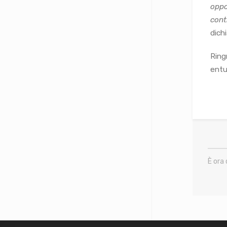
oppo
cont
dich
Ring
entu
È ora