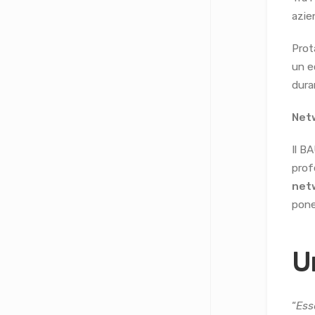
azie
Prot
un e
dura
Net
Il B
prof
net
pone
U
“
Ess