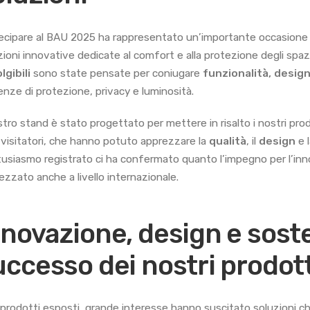
ecipare al BAU 2025 ha rappresentato un’importante occasione p
zioni innovative dedicate al comfort e alla protezione degli spazi
lgibili
sono state pensate per coniugare
funzionalità, design
enze di protezione, privacy e luminosità.
ostro stand è stato progettato per mettere in risalto i nostri pr
i visitatori, che hanno potuto apprezzare la
qualità
, il
design
e 
tusiasmo registrato ci ha confermato quanto l’impegno per l’inno
ezzato anche a livello internazionale.
novazione, design e sosten
uccesso dei nostri prodott
i prodotti esposti, grande interesse hanno suscitato soluzioni che