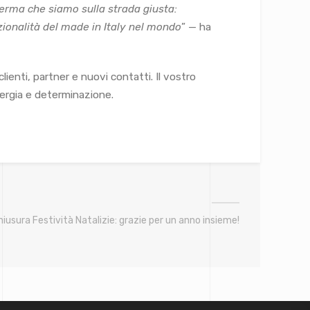
nferma che siamo sulla strada giusta:
ionalità del made in Italy nel mondo
” — ha
lienti, partner e nuovi contatti. Il vostro
nergia e determinazione.
hiusura Festività Natalizie: grazie per un anno insieme!