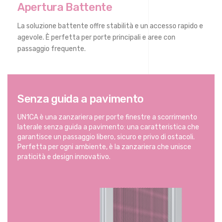
Apertura Battente
La soluzione battente offre stabilità e un accesso rapido e
agevole. È perfetta per porte principali e aree con
passaggio frequente.
Senza guida a pavimento
UN1CA è una zanzariera per porte finestre a scorrimento
laterale senza guida a pavimento: una caratteristica che
garantisce un passaggio libero, sicuro e privo di ostacoli.
Perfetta per ogni ambiente, è la zanzariera che unisce
praticità e design innovativo.