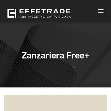
Toggl
naviga
Zanzariera Free+