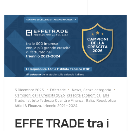
3 Dicembre 2025
Effetrade
News
,
Senza categoria
Campioni della Crescita 2026
,
crescita economica
,
Effe
Trade
,
Istituto Tedesco Qualità e Finanza
,
Italia
,
Repubblica
Affari & Finanza
,
triennio 2021 - 2024
EFFE TRADE tra i