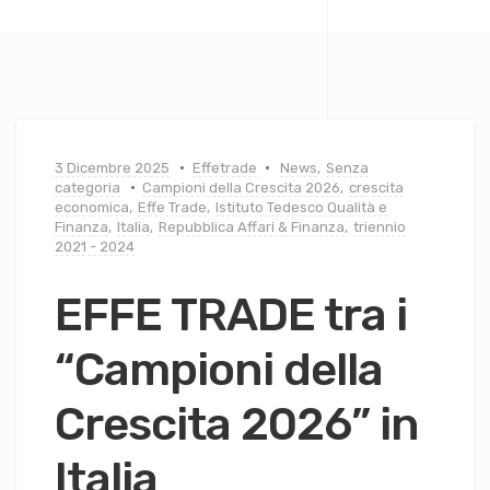
3 Dicembre 2025
Effetrade
News
,
Senza
categoria
Campioni della Crescita 2026
,
crescita
economica
,
Effe Trade
,
Istituto Tedesco Qualità e
Finanza
,
Italia
,
Repubblica Affari & Finanza
,
triennio
2021 - 2024
EFFE TRADE tra i
“Campioni della
Crescita 2026” in
Italia