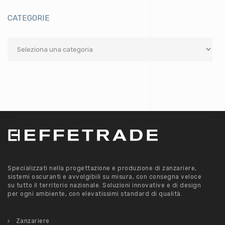
CATEGORIE
Categorie
Specializzati nella progettazione e produzione di zanzariere,
sistemi oscuranti e avvolgibili su misura, con consegna veloce
su tutto il territorio nazionale. Soluzioni innovative e di design
per ogni ambiente, con elevatissimi standard di qualità.
Zanzariere