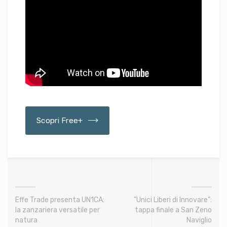
Scopri Free+
Effe Trade presenta UN1CA:
”Unici Liberi di Innovare”:
la zanzariera versatile per
tappa finale a San Zeno
natura
Naviglio