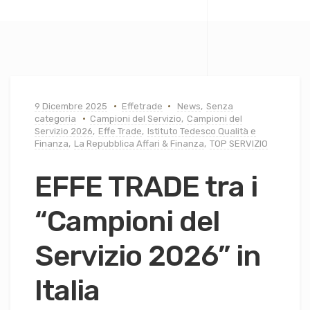
9 Dicembre 2025
Effetrade
News
,
Senza
categoria
Campioni del Servizio
,
Campioni del
Servizio 2026
,
Effe Trade
,
Istituto Tedesco Qualità e
Finanza
,
La Repubblica Affari & Finanza
,
TOP SERVIZIO
EFFE TRADE tra i
“Campioni del
Servizio 2026” in
Italia