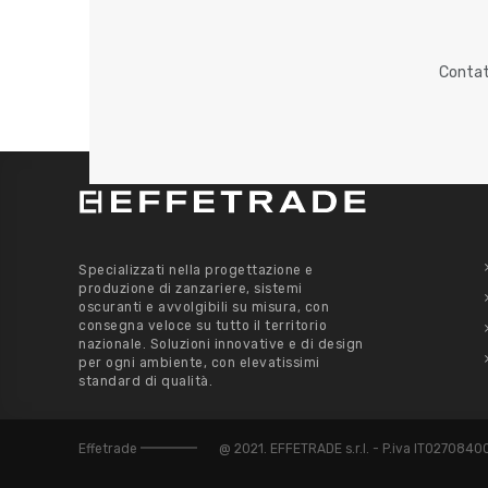
Contatt
Specializzati nella progettazione e
produzione di zanzariere, sistemi
oscuranti e avvolgibili su misura, con
consegna veloce su tutto il territorio
nazionale. Soluzioni innovative e di design
per ogni ambiente, con elevatissimi
standard di qualità.
Effetrade
@ 2021. EFFETRADE s.r.l. - P.iva IT027084