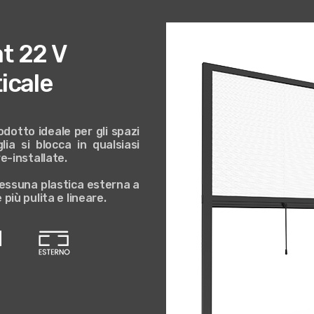
at 22 V
ticale
prodotto ideale per gli spazi
glia si blocca in qualsiasi
e-installate.
ssuna plastica esterna a
più pulita e lineare.