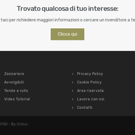
Trovato qualcosa di tuo interesse:
aci per richiedere maggiori informazioni o cercare un rivenditore a te
Clicca qui
Zanzariere
Privacy Policy
Avvolgibili
Cookie Policy
Tende a rullo
Area riservata
Video Tutorial
Lavora con noi
Contatti
00730 - By
Onibur