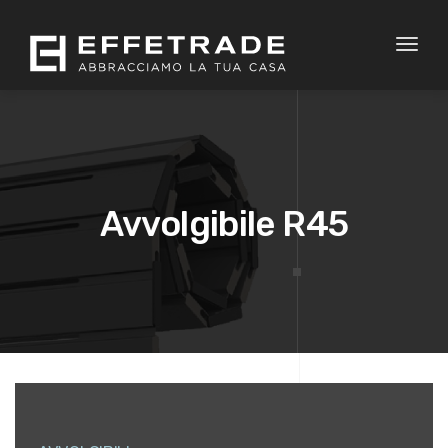
Toggl
naviga
Avvolgibile R45