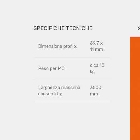
SPECIFICHE TECNICHE
69.7 x
Dimensione profilo:
11 mm
c.ca 10
Peso per MQ:
kg
Larghezza massima
3500
consentita:
mm