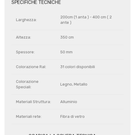
SPECIFICHE TECNICHE
200cm (1 anta ) - 400 cm ( 2
Larghezza:
ante )
Altezza:
350 cm
Spessore:
50 mm
Colorazione Ral:
31 colori disponibili
Colorazione
Legno, Metallo
Speciali:
Materiali Struttura:
Alluminio
Materiali rete:
Fibra di vetro