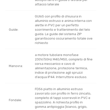
attacco laterale
GUI65 con profilo di chiusura in
alluminio estruso e anima interna con
alette in PVC per un perfetto
Guide:
scorrimento e trattenimento del telo
guida. Le guide del sistema ZIP
garantiscono oscuramento totale ove
richiesto
a motore tubolare monofase
230V/50Hz M40/M50, completo di fine
corsa meccanico e cavo di
Manovra:
alimentazione, protezione termica,
indice di protezione agli spruzzi
d’acqua IP44. Interruttore escluso.
FD56 piatto in alluminio estruso
zavorrato con profilo in ferro zincato,
completo di tappi scorrevoli in PVC e
Fondale:
spazzolino. A richiesta profilo in
gomma antipioggia (bianco, grigio,