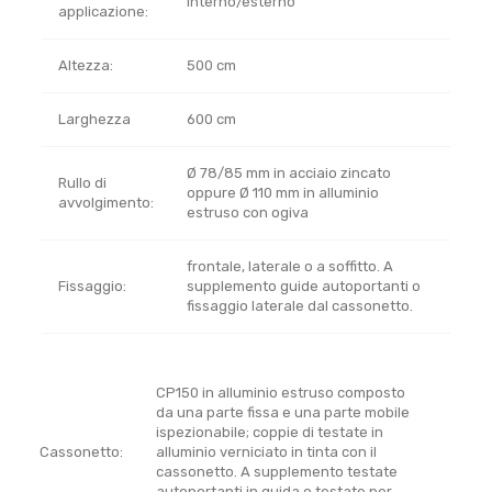
interno/esterno
applicazione:
Altezza:
500 cm
Larghezza
600 cm
Ø 78/85 mm in acciaio zincato
Rullo di
oppure Ø 110 mm in alluminio
avvolgimento:
estruso con ogiva
frontale, laterale o a soffitto. A
Fissaggio:
supplemento guide autoportanti o
fissaggio laterale dal cassonetto.
CP150 in alluminio estruso composto
da una parte fissa e una parte mobile
ispezionabile; coppie di testate in
Cassonetto:
alluminio verniciato in tinta con il
cassonetto. A supplemento testate
autoportanti in guida o testate per