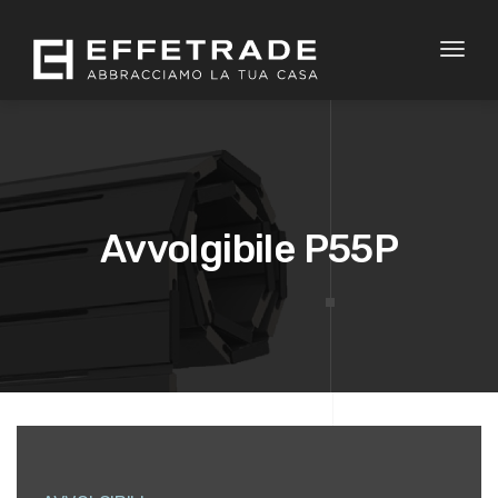
Toggl
naviga
Avvolgibile P55P